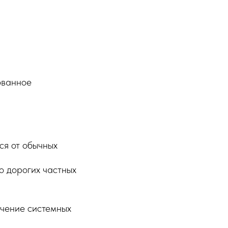
ованное
ся от обычных
о дорогих частных
учение системных